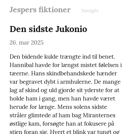
Jespers fiktioner
Navigér
Den sidste Jukonio
26. mar 2025
Den bidende kulde trængte ind til benet. 
Hannibal havde for længst mistet følelsen i 
tæerne. Hans skindbehandskede hænder 
var begravet dybt i armhulerne. De mange 
lag af skind og uld gjorde sit yderste for at 
holde ham i gang, men han havde været 
herude for længe. Mens solens sidste 
stråler glimtede af ham bag Miranternes 
østlige kam, forsøgte han at fokusere på 
stien foran sig. Hvert et blink var tungt og 